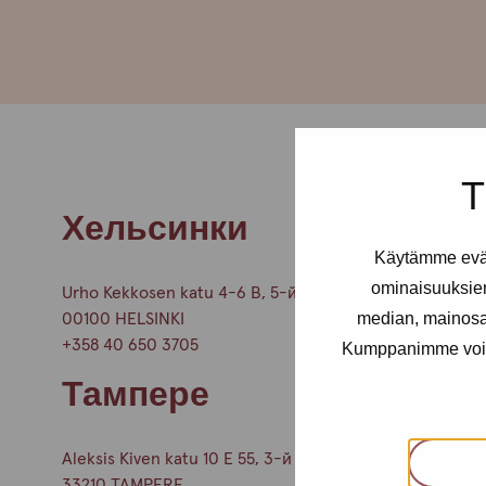
T
Хельсинки
Käytämme eväs
ominaisuuksie
Urho Kekkosen katu 4-6 B, 5-й этаж
median, mainosal
00100 HELSINKI
+358 40 650 3705
Kumppanimme voivat 
Тампере
Aleksis Kiven katu 10 E 55, 3-й этаж
33210 TAMPERE