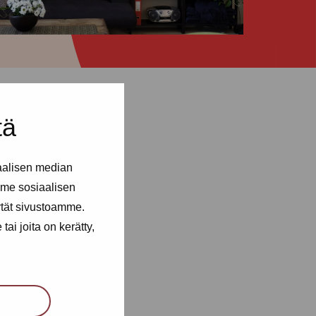
tä
aalisen median
me sosiaalisen
ytät sivustoamme.
ai joita on kerätty,