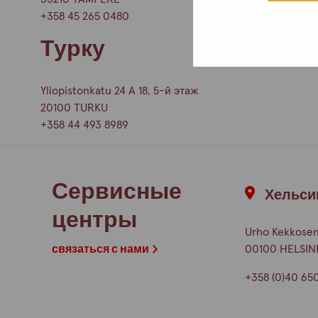
+358 45 265 0480
Турку
Yliopistonkatu 24 A 18, 5-й этаж
20100 TURKU
+358 44 493 8989
Сервисные
Хельси
центры
Urho Kekkosen
00100 HELSIN
связаться с нами
+358 (0)40 65