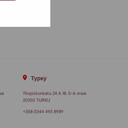
Турку
таж
Yliopistonkatu 24 A 18, 5-й этаж
20100 TURKU
+358 (0)44 493 8989