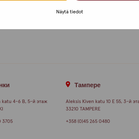
Näytä tiedot
нки
Тампере
 katu 4-6 B, 5-й этаж
Aleksis Kiven katu 10 E 55, 3-й э
KI
33210 TAMPERE
0 3705
+358 (0)45 265 0480